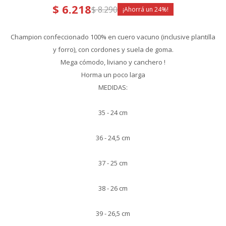
$
6.218
$
8.290
24
Champion confeccionado 100% en cuero vacuno (inclusive plantilla
y forro), con cordones y suela de goma.
Mega cómodo, liviano y canchero !
Horma un poco larga
MEDIDAS:
35 - 24 cm
36 - 24,5 cm
37 - 25 cm
38 - 26 cm
39 - 26,5 cm