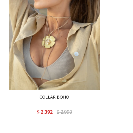
COLLAR BOHO
$
2.392
$
2.990