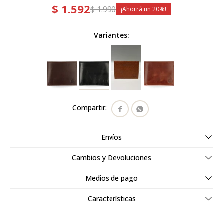
$
1.592
$
1.990
20
Variantes:


Envíos
Cambios y Devoluciones
Medios de pago
Características