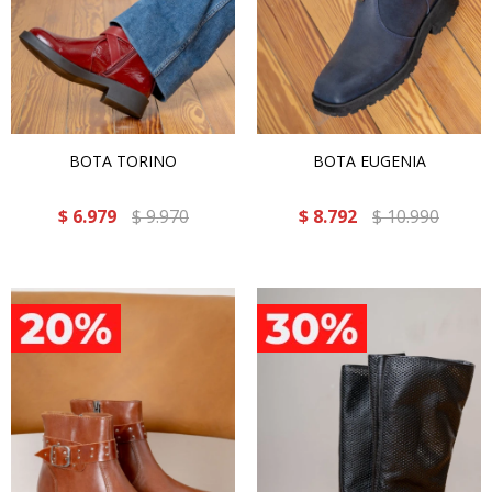
BOTA TORINO
BOTA EUGENIA
$
6.979
$
9.970
$
8.792
$
10.990