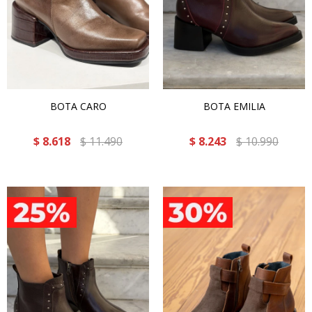
BOTA CARO
BOTA EMILIA
$
8.618
$
11.490
$
8.243
$
10.990