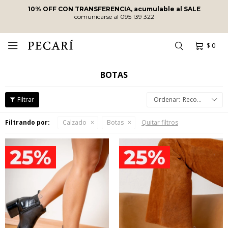
ENVÍOS SIN COSTO
A PARTIR DE
$10.000
·
ENVÍOS EN EL DÍA
EN COMPRAS REALIZADAS ANTES DE
LAS 12
HRS
!
$
0

BOTAS
Recomendados
Filtrando por:
Calzado
Botas
Quitar filtros