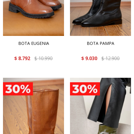
BOTA EUGENIA
BOTA PAMPA
$
8.792
$
10.990
$
9.030
$
12.900