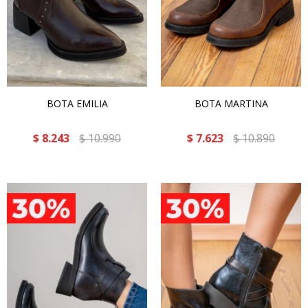
BOTA EMILIA
BOTA MARTINA
$
8.243
$
10.990
$
7.623
$
10.890