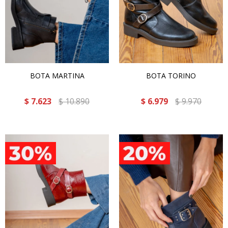
BOTA MARTINA
BOTA TORINO
$
7.623
$
10.890
$
6.979
$
9.970