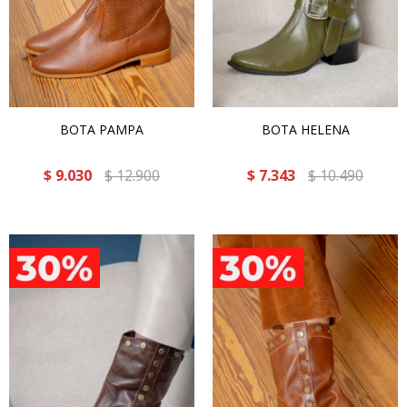
BOTA PAMPA
BOTA HELENA
$
9.030
$
12.900
$
7.343
$
10.490