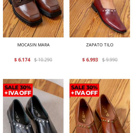
MOCASIN MARA
ZAPATO TILO
$
6.174
$
10.290
$
6.993
$
9.990