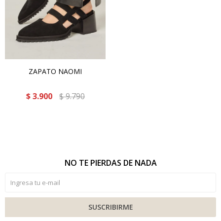
ZAPATO NAOMI
$
3.900
$
9.790
NO TE PIERDAS DE NADA
SUSCRIBIRME