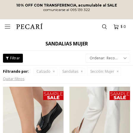
10% OFF CON TRANSFERENCIA, acumulable al SALE
comunicarse al 095 139 322
$
0

SANDALIAS MUJER
Recomendados
Filtrando por:
Calzado
Sandalias
Sección:
Mujer
Quitar filtros