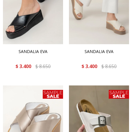
SANDALIA EVA
SANDALIA EVA
$
3.400
$
8.650
$
3.400
$
8.650