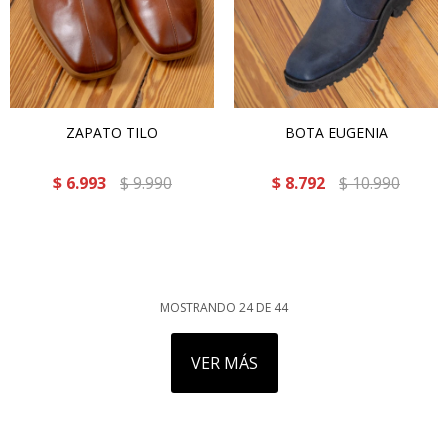
ZAPATO TILO
BOTA EUGENIA
$
6.993
$
9.990
$
8.792
$
10.990
MOSTRANDO
24
DE
44
VER MÁS