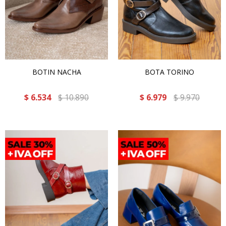
BOTIN NACHA
BOTA TORINO
$
6.534
$
10.890
$
6.979
$
9.970