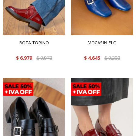
BOTA TORINO
MOCASIN ELO
$
6.979
$
9.970
$
4.645
$
9.290