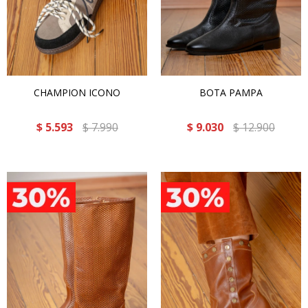
CHAMPION ICONO
BOTA PAMPA
$
5.593
$
7.990
$
9.030
$
12.900