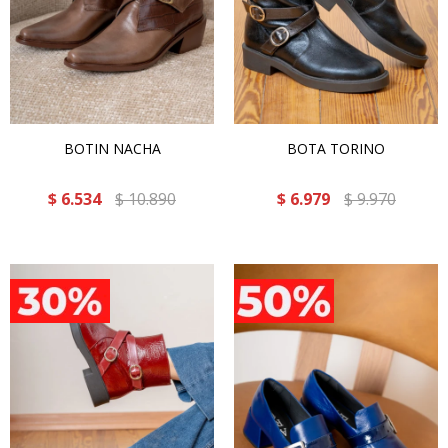
BOTIN NACHA
BOTA TORINO
$
6.534
$
10.890
$
6.979
$
9.970