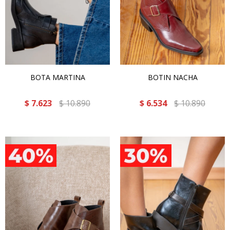
BOTA MARTINA
BOTIN NACHA
$
7.623
$
10.890
$
6.534
$
10.890