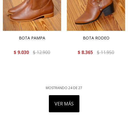
BOTA PAMPA
BOTA RODEO
$
9.030
$
12.900
$
8.365
$
11.950
MOSTRANDO
24
DE
27
VER MÁS