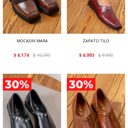
MOCASIN MARA
ZAPATO TILO
$
6.174
$
10.290
$
6.993
$
9.990