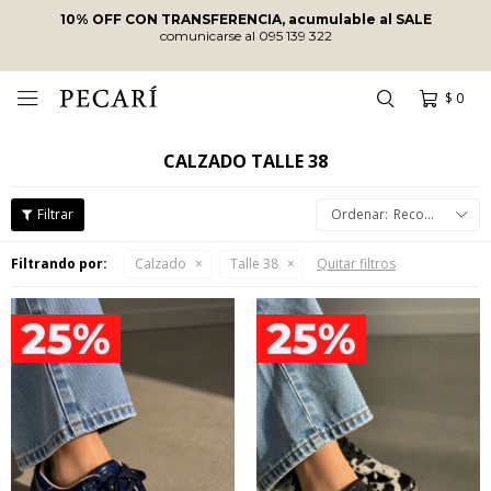
ENVÍOS SIN COSTO
A PARTIR DE
$10.000
·
ENVÍOS EN EL DÍA
EN COMPRAS REALIZADAS ANTES DE
LAS 12
HRS
!
$
0

CALZADO TALLE 38
Recomendados
Filtrando por:
Calzado
Talle 38
Quitar filtros