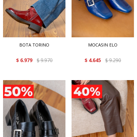
BOTA TORINO
MOCASIN ELO
$
6.979
$
9.970
$
4.645
$
9.290