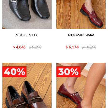
MOCASIN ELO
MOCASIN MARA
$
4.645
$
9.290
$
6.174
$
10.290