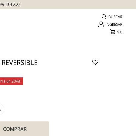
95 139 322
$
0
REVERSIBLE
20
5
COMPRAR