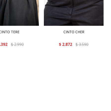
CINTO TERE
CINTO CHER
.392
$
2.990
$
2.872
$
3.590