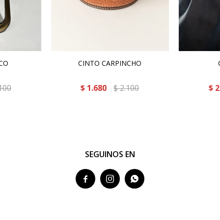
ICO
CINTO CARPINCHO
100
$
1.680
$
2.100
$
2
SEGUINOS EN


