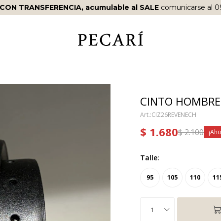
 CON TRANSFERENCIA, acumulable al SALE
comunicarse al 0
CINTO HOMBRE 
CIZ26REVENECH
$
1.680
$
2.100
Talle:
95
105
110
11
1