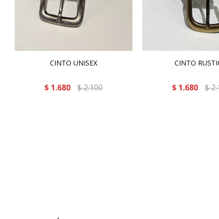
CINTO UNISEX
CINTO RUST
$
1.680
$
2.100
$
1.680
$
2.