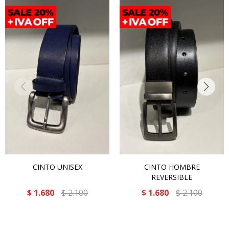
CINTO UNISEX
CINTO HOMBRE
REVERSIBLE
$
1.680
$
2.100
$
1.680
$
2.100