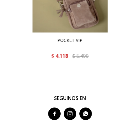
POCKET VIP
$
4.118
$
5.490
SEGUINOS EN


