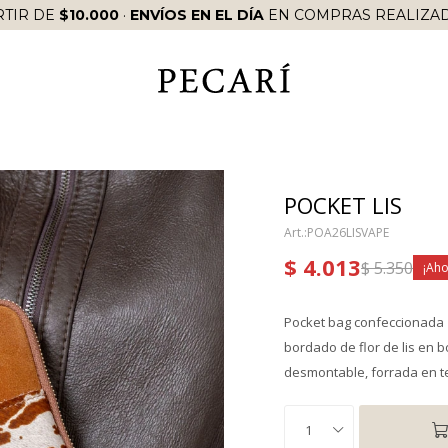
RTIR DE
$10.000
·
ENVÍOS EN EL DÍA
EN COMPRAS REALIZAD
POCKET LIS
POA26LISVAPE
$
4.013
$
5.350
Pocket bag confeccionada
bordado de flor de lis en bo
desmontable, forrada en t
1