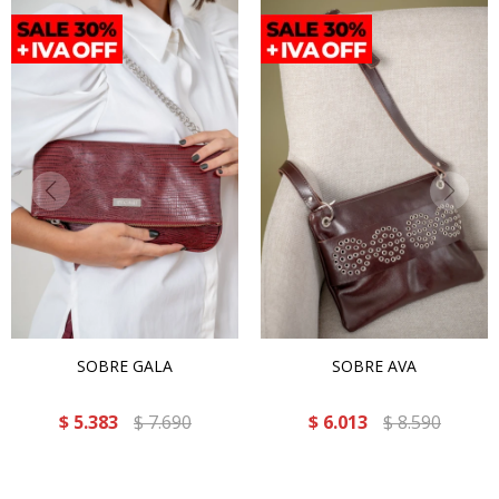
SOBRE GALA
SOBRE AVA
$
5.383
$
7.690
$
6.013
$
8.590