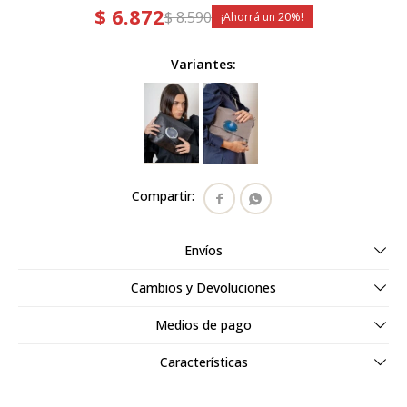
$
6.872
$
8.590
20
Variantes:


Envíos
Cambios y Devoluciones
Medios de pago
Características