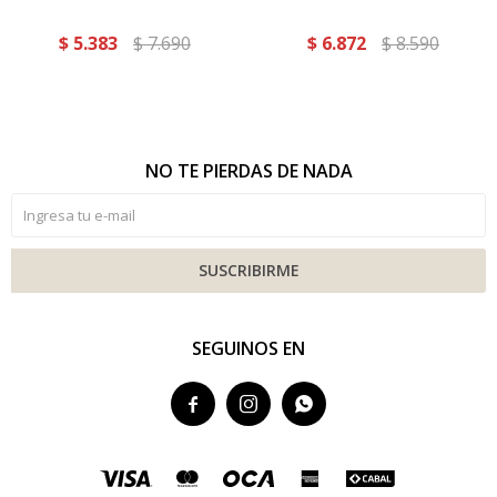
$
5.383
$
7.690
$
6.872
$
8.590
NO TE PIERDAS DE NADA
SUSCRIBIRME
SEGUINOS EN


