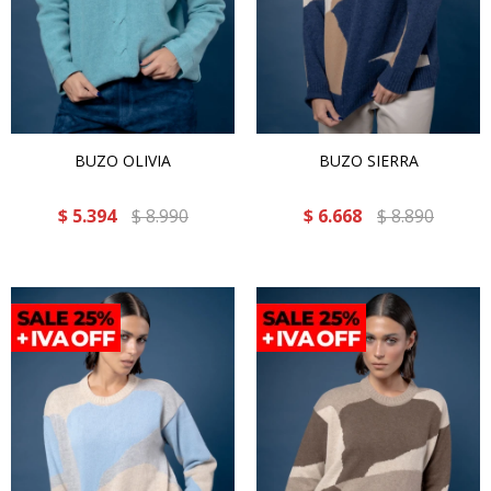
BUZO OLIVIA
BUZO SIERRA
$
5.394
$
8.990
$
6.668
$
8.890