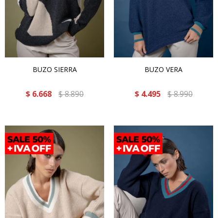
BUZO SIERRA
BUZO VERA
$
6.668
$
8.890
$
4.495
$
8.990