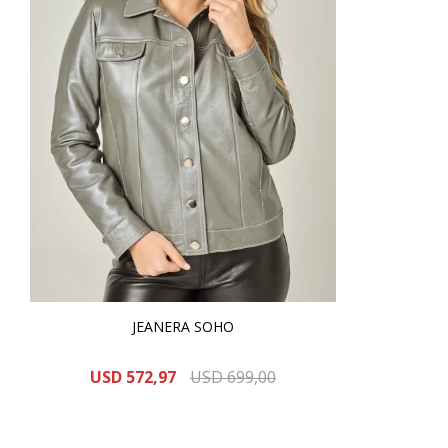
JEANERA SOHO
USD
572,97
USD
699,00