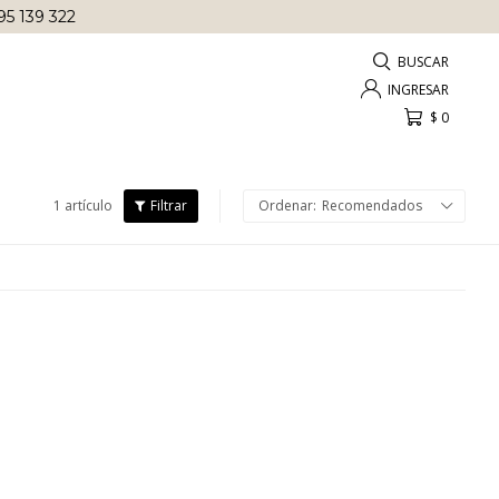
95 139 322
$
0
1 artículo
Recomendados