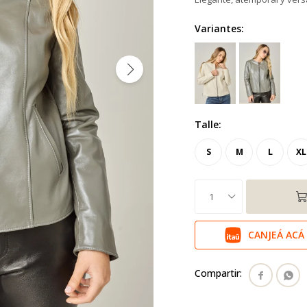
Variantes:
Talle:
S
M
L
XL
1
CANJEÁ ACÁ 

