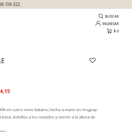
95 139 322
$
0
LE
4,15
% en cuero ovino italiano, hecha a mano en Uruguay.
la base, bolsillos a los costados y cierres a la altura de
il !