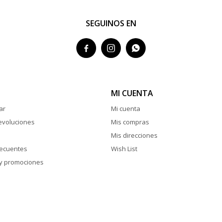
SEGUINOS EN



MI CUENTA
ar
Mi cuenta
evoluciones
Mis compras
Mis direcciones
recuentes
Wish List
y promociones