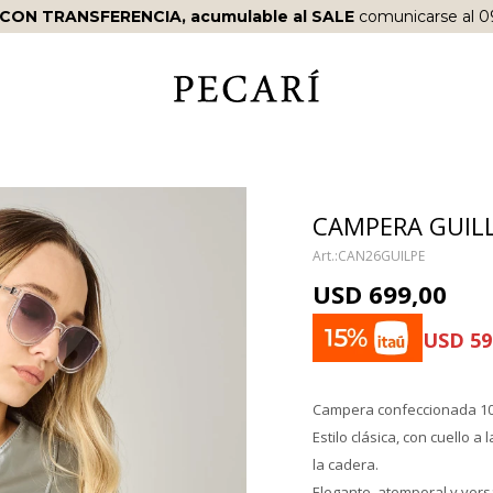
 CON TRANSFERENCIA, acumulable al SALE
comunicarse al 0
CAMPERA GUIL
CAN26GUILPE
USD
699,00
USD
59
Campera confeccionada 100
Estilo clásica, con cuello a 
la cadera.
Elegante, atemporal y versát