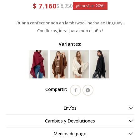
$
7.160
$
8.950
20
Ruana confeccionada en lambswool, hecha en Uruguay.
Con flecos, ideal para todo el año !
Variantes:


Envíos
Cambios y Devoluciones
Medios de pago