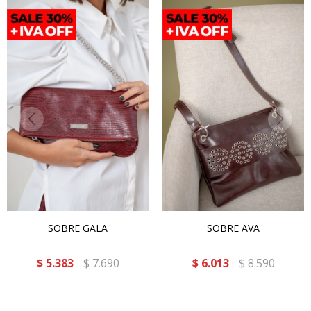
SOBRE GALA
SOBRE AVA
$
5.383
$
7.690
$
6.013
$
8.590