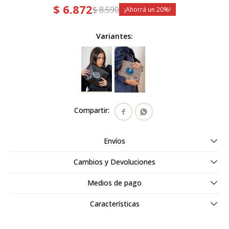
$
6.872
$
8.590
20
Variantes:


Envíos
Cambios y Devoluciones
Medios de pago
Características