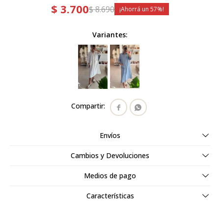
$
3.700
$
8.690
57
Variantes:


Envíos
Cambios y Devoluciones
Medios de pago
Características