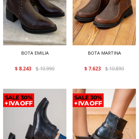
BOTA EMILIA
BOTA MARTINA
$
8.243
$
10.990
$
7.623
$
10.890