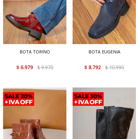
BOTA TORINO
BOTA EUGENIA
$
6.979
$
9.970
$
8.792
$
10.990