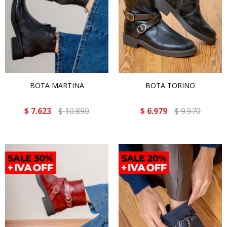
BOTA MARTINA
BOTA TORINO
$
7.623
$
10.890
$
6.979
$
9.970